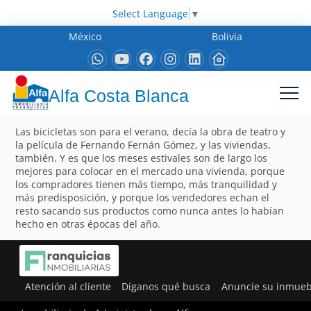
Select Language
▼
México
Bolivia
Alfa Costa Blanca
Las bicicletas son para el verano, decía la obra de teatro y
la película de Fernando Fernán Gómez, y las viviendas,
también. Y es que los meses estivales son de largo los
mejores para colocar en el mercado una vivienda, porque
los compradores tienen más tiempo, más tranquilidad y
más predisposición, y porque los vendedores echan el
resto sacando sus productos como nunca antes lo habían
hecho en otras épocas del año.
Atención al cliente
Díganos qué busca
Anuncie su inmueb