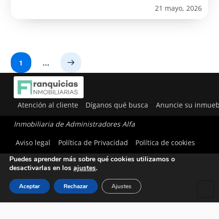
21 mayo, 2026
1
…
Next
Atención al cliente
Díganos qué busca
Anuncie su inmueb
Inmobiliaria de Administradores Alfa
Utilizamos cookies para ofrecerte la mejor experiencia en
Aviso legal
Política de Privacidad
Política de cookies
nuestra web.
Puedes aprender más sobre qué cookies utilizamos o
desactivarlas en los
ajustes
.
Aceptar
Rechazar
Ajustes