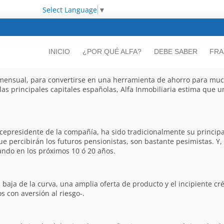
Select Language
▼
INICIO
¿POR QUÉ ALFA?
DEBE SABER
FRA
 mensual, para convertirse en una herramienta de ahorro para muc
 las principales capitales españolas, Alfa Inmobiliaria estima que
icepresidente de la compañía, ha sido tradicionalmente su principa
e percibirán los futuros pensionistas, son bastante pesimistas. Y
ndo en los próximos 10 ó 20 años.
 baja de la curva, una amplia oferta de producto y el incipiente cr
os con aversión al riesgo-.