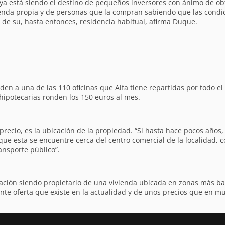
aya está siendo el destino de pequeños inversores con ánimo de ob
ienda propia y de personas que la compran sabiendo que las condic
ta de su, hasta entonces, residencia habitual, afirma Duque.
en a una de las 110 oficinas que Alfa tiene repartidas por todo el 
hipotecarias ronden los 150 euros al mes.
ecio, es la ubicación de la propiedad. “Si hasta hace pocos años, 
ue esta se encuentre cerca del centro comercial de la localidad, c
ansporte público”.
bilación siendo propietario de una vivienda ubicada en zonas más ba
e oferta que existe en la actualidad y de unos precios que en mu