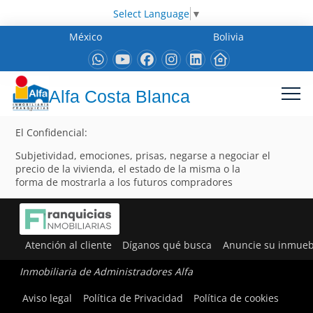
Select Language
▼
México
Bolivia
Alfa Costa Blanca
El Confidencial:
Subjetividad, emociones, prisas, negarse a negociar el
precio de la vivienda, el estado de la misma o la
forma de mostrarla a los futuros compradores
Atención al cliente
Díganos qué busca
Anuncie su inmueb
Inmobiliaria de Administradores Alfa
Aviso legal
Política de Privacidad
Política de cookies