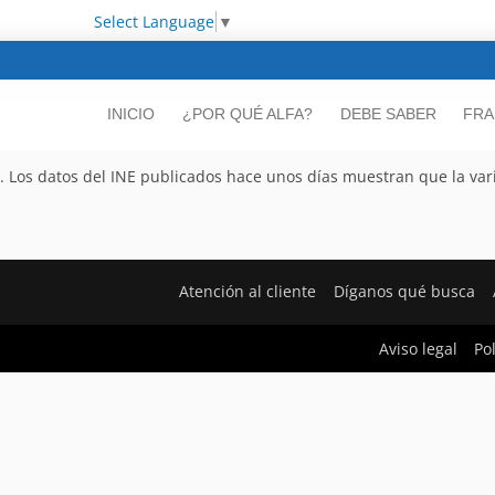
Select Language
▼
INICIO
¿POR QUÉ ALFA?
DEBE SABER
FRA
. Los datos del INE publicados hace unos días muestran que la var
Atención al cliente
Díganos qué busca
Aviso legal
Po