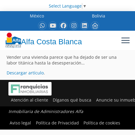
Select Language
▼
México
Bolivia
Alfa Costa Blanca
Vender una vivienda parece que ha dejado de ser una
labor titánica hasta la desesperación…
Descargar artículo
.
Atención al cliente
Díganos qué busca
Anuncie su inmueb
Inmobiliaria de Administradores Alfa
Aviso legal
Política de Privacidad
Política de cookies