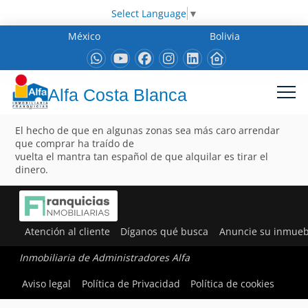
Select Language
▼
México
Bolivia
Alfa Costa Blanca
El hecho de que en algunas zonas sea más caro arrendar
que comprar ha traído de
vuelta el mantra tan español de que alquilar es tirar el
dinero.
Atención al cliente
Díganos qué busca
Anuncie su inmueb
Inmobiliaria de Administradores Alfa
Aviso legal
Política de Privacidad
Política de cookies