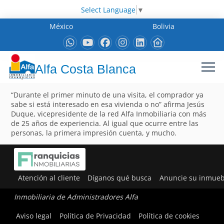
Select Language
▼
México
Bolivia
Alfa Costa Blanca
“Durante el primer minuto de una visita, el comprador ya
sabe si está interesado en esa vivienda o no” afirma Jesús
Duque, vicepresidente de la red Alfa Inmobiliaria con más
de 25 años de experiencia. Al igual que ocurre entre las
personas, la primera impresión cuenta, y mucho.
Atención al cliente
Díganos qué busca
Anuncie su inmueb
Inmobiliaria de Administradores Alfa
Aviso legal
Política de Privacidad
Política de cookies