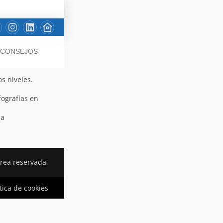
/ CONSEJOS
s niveles.
fografías en
sa
rea reservada
ítica de cookies