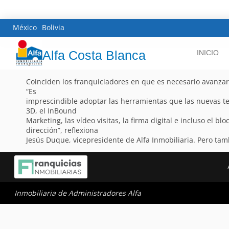
México
Bolivia
Alfa Costa Blanca
INICIO
Coinciden los franquiciadores en que es necesario avanzar e
“Es
imprescindible adoptar las herramientas que las nuevas tec
3D, el InBound
Marketing, las vídeo visitas, la firma digital e incluso el blo
dirección”, reflexiona
Jesús Duque, vicepresidente de Alfa Inmobiliaria. Pero ta
Inmobiliaria de Administradores Alfa