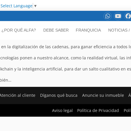
Select Language
▼
¿POR QUÉ ALFA?
DEBE SABER
FRANQUICIA
NOTICIAS 
n la digitalización de las cadenas, para ganar eficiencia a todos lo
nologías ponen a nuestro alcance, como la realidad virtual, las in
ckchain y la inteligencia artificial, para dar un salto cualitativo en e
mbién…
Atención al cliente
Díganos qué busca
Anuncie su inmueble
Á
Aviso legal
Política de Privacidad
Pol