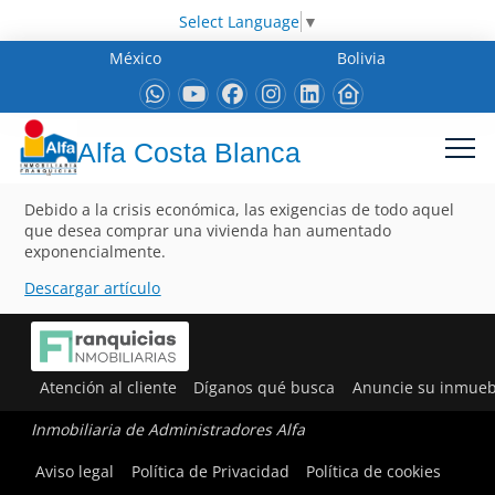
Select Language
▼
México
Bolivia
Alfa Costa Blanca
Debido a la crisis económica, las exigencias de todo aquel
que desea comprar una vivienda han aumentado
exponencialmente.
Descargar artículo
Atención al cliente
Díganos qué busca
Anuncie su inmueb
Inmobiliaria de Administradores Alfa
Aviso legal
Política de Privacidad
Política de cookies