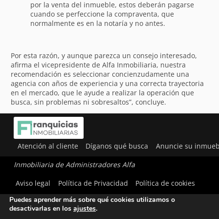
por la venta del inmueble, estos deberán pagarse
cuando se perfeccione la compraventa, que
normalmente es en la notaría y no antes.
Por esta razón, y aunque parezca un consejo interesado,
afirma el vicepresidente de Alfa Inmobiliaria, nuestra
recomendación es seleccionar concienzudamente una
agencia con años de experiencia y una correcta trayectoria
en el mercado, que le ayude a realizar la operación que
busca, sin problemas ni sobresaltos”, concluye.
Atención al cliente
Díganos qué busca
Anuncie su inmueb
Inmobiliaria de Administradores Alfa
Utilizamos cookies para ofrecerte la mejor experiencia en
Aviso legal
Política de Privacidad
Política de cookies
nuestra web.
Puedes aprender más sobre qué cookies utilizamos o
desactivarlas en los
ajustes
.