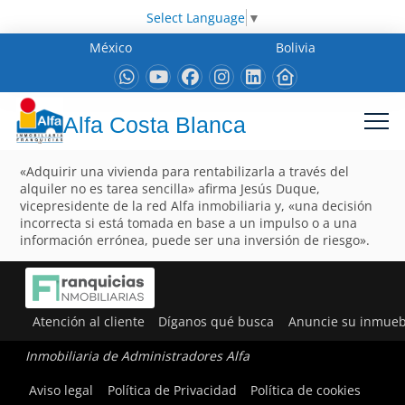
Select Language
▼
México
Bolivia
Alfa Costa Blanca
«Adquirir una vivienda para rentabilizarla a través del
alquiler no es tarea sencilla» afirma Jesús Duque,
vicepresidente de la red Alfa inmobiliaria y, «una decisión
incorrecta si está tomada en base a un impulso o a una
información errónea, puede ser una inversión de riesgo».
Atención al cliente
Díganos qué busca
Anuncie su inmueb
Inmobiliaria de Administradores Alfa
Aviso legal
Política de Privacidad
Política de cookies