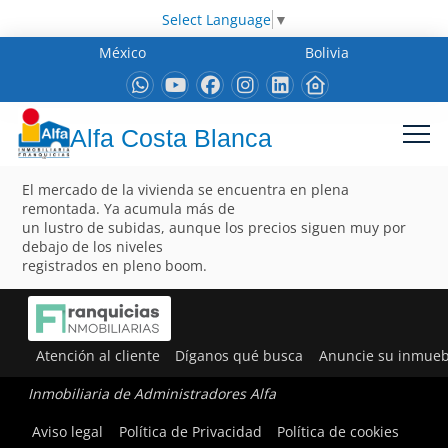
Select Language
▼
México
Bolivia
Alfa Costa Blanca
El mercado de la vivienda se encuentra en plena
remontada. Ya acumula más de
un lustro de subidas, aunque los precios siguen muy por
debajo de los niveles
registrados en pleno boom.
Atención al cliente
Díganos qué busca
Anuncie su inmueb
Inmobiliaria de Administradores Alfa
Aviso legal
Política de Privacidad
Política de cookies