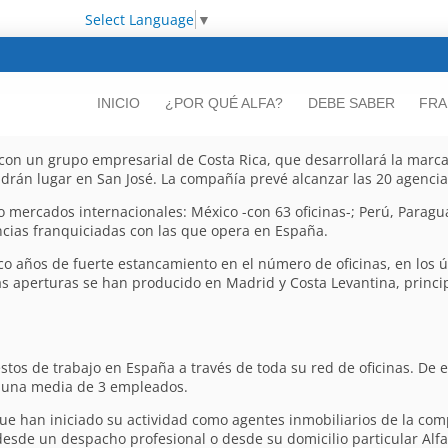
Select Language
▼
INICIO
¿POR QUÉ ALFA?
DEBE SABER
FRA
 con un grupo empresarial de Costa Rica, que desarrollará la marca
ndrán lugar en San José. La compañía prevé alcanzar las 20 agencia
co mercados internacionales: México -con 63 oficinas-; Perú, Paragu
encias franquiciadas con las que opera en España.
nco años de fuerte estancamiento en el número de oficinas, en los 
as aperturas se han producido en Madrid y Costa Levantina, princi
stos de trabajo en España a través de toda su red de oficinas. De 
 a una media de 3 empleados.
han iniciado su actividad como agentes inmobiliarios de la comp
desde un despacho profesional o desde su domicilio particular Alfa