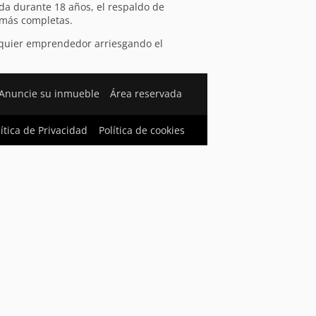
da durante 18 años, el respaldo de
s más completas.
alquier emprendedor arriesgando el
Anuncie su inmueble
Área reservada
lítica de Privacidad
Política de cookies