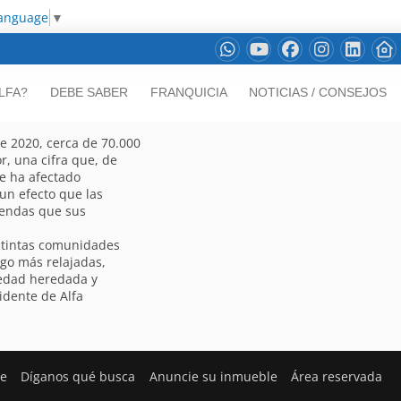
Language
▼
LFA?
DEBE SABER
FRANQUICIA
NOTICIAS / CONSEJOS
e 2020, cerca de 70.000
r, una cifra que, de
ue ha afectado
un efecto que las
viendas que sus
istintas comunidades
go más relajadas,
iedad heredada y
idente de Alfa
te
Díganos qué busca
Anuncie su inmueble
Área reservada