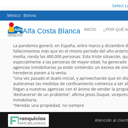
Select 
México
Bolivia
Alfa Costa Blanca
INICIO
¿POR QUÉ A
La pandemia generó, en España, entre marzo y diciembre d
fallecimientos más que en el mismo periodo del año anterio
media, ronda las 400.000 personas. Esta triste situación, q
especialmente a las personas de mayor edad, ha generado 
agencias inmobiliarias ya están sintiendo: un exceso de vi
herederos ponen a la venta.
“Una vez pasado el duelo inicial, y aprovechando que en d
autónomas las medidas de confinamiento comienza a ser al
llegan a nuestras agencias con el ánimo de vender la prop
‘deshacerse’ de un problema”, afirma Jesús Duque, vicepres
Inmobiliaria.
“Heredar una propiedad, no siempre
Atención al clien