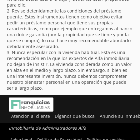
para ello.
2. Revise detenidamente las condiciones del préstamo
puente. Estos instrumentos tienen como objetivo evitar
pedir un préstamo personal que tiene sus propias
características, como por ejemplo que entregamos al banco
una doble garantía (por la propiedad que se tiene y por la
que se compra), lo cual hace muy recomendable abordarlo
debidamente asesorado.
3. Nunca especular con la vivienda habitual. Esta es una
recomendación en la que los expertos de Alfa inmobiliaria
no dejan de insistir. La vivienda considerada como un valor
en alza en el medio y largo plazo. Sin embargo, si bien es
una interesante inversión, nunca debemos comprometer
nuestro bienestar personal en una operación que puede
ser a largo plazo.
Atención al cliente
Díganos qué busca
Anuncie su inmueb
Inmobiliaria de Administradores Alfa
Utilizamos cookies para ofrecerte la mejor experiencia en
Aviso legal
Política de Privacidad
Política de cookies